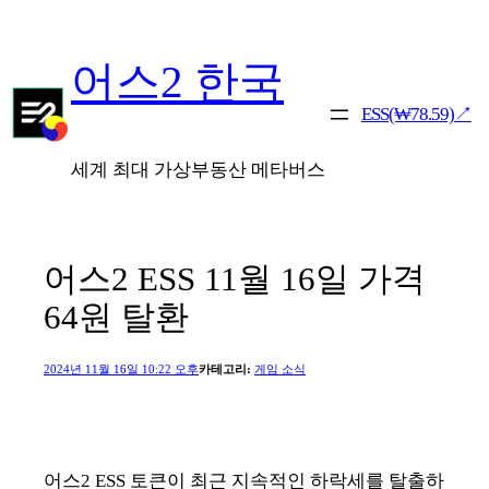
콘
텐
어스2 한국
츠
로
ESS(₩78.59)↗
바
로
세계 최대 가상부동산 메타버스
가
기
어스2 ESS 11월 16일 가격
64원 탈환
2024년 11월 16일 10:22 오후
카테고리:
게임 소식
어스2 ESS 토큰이 최근 지속적인 하락세를 탈출하